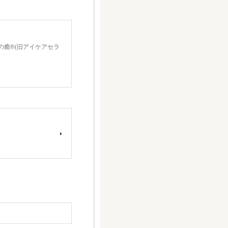
の癒®(旧アイケアセラ