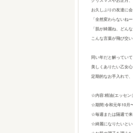
クリスマスやお正月、
お久しぶりの友達に会
「全然変わらないねー
「肌が綺麗ね、どんな
こんな言葉が飛び交い
同い年だと解っていて
美しくありたい乙女心
定期的なお手入れで、
☆内容:精油(エッセ
☆期間:令和元年10月〜
☆毎週または隔週で来
☆綺麗になりたいとい