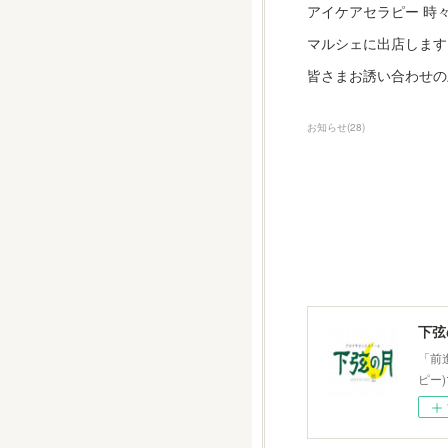
アイケアセラピー 時
マルシェに出店します
皆さまお誘い合わせの
お知らせ
(
28
)
下弦
「前
ピー