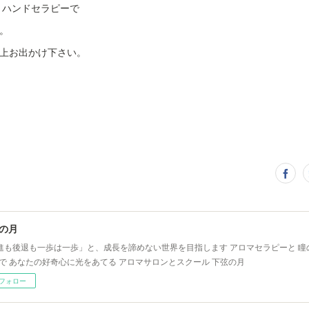
々ハンドセラピーで
。
上お出かけ下さい。
の月
進も後退も一歩は一歩」と、成長を諦めない世界を目指します アロマセラピーと 瞳
)で あなたの好奇心に光をあてる アロマサロンとスクール 下弦の月
フォロー