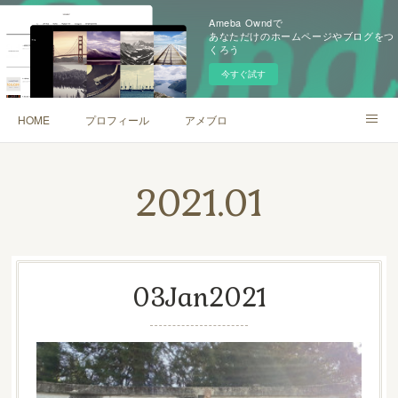
Ameba Owndで
あなただけのホームページやブログをつ
くろう
今すぐ試す
HOME
プロフィール
アメブロ
サロンからのお知らせ
2021
.
01
03
Jan
2021