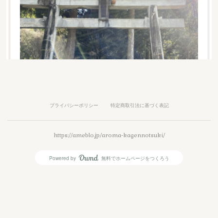
プライバシーポリシー
特定商取引法に基づく表記
https://ameblo.jp/aroma-kagennotsuki/
2021年新年のご挨拶
Powered by
無料でホームページをつくろう
AmebaOwnd
新しい年が笑顔あふれるより良い一年となりますよう心か
らお祈り申し上げますアロマサロンとスクール下弦の月ア
ラフィフ女性専門アロマセラピスト田中 三千代2021…
フォロー